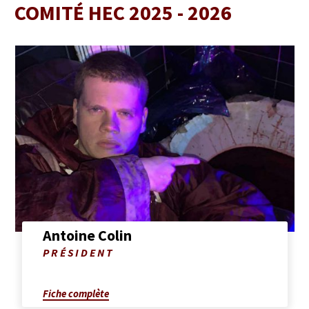
COMITÉ HEC 2025 - 2026
Afficher
la
fiche
complète
de
Antoine
Colin
Antoine Colin
Photo
PRÉSIDENT
de
Antoine
Colin
Fiche complète