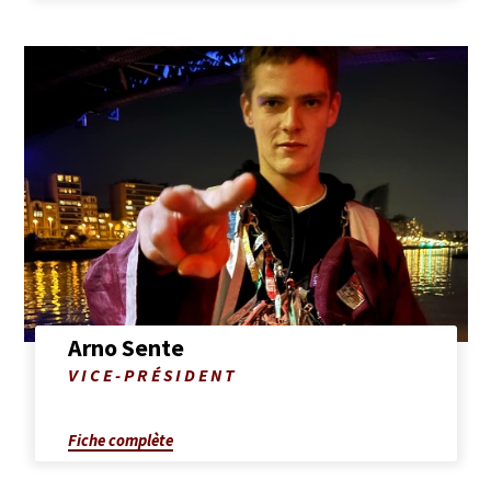
Afficher
la
fiche
complète
de
Arno
Sente
Arno Sente
Photo
VICE-PRÉSIDENT
de
Arno
Sente
Fiche complète