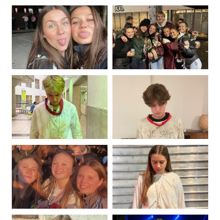
Photo
Photo
de
de
Sébastien
Lilly
Renson
Ronkart
Photo
Photo
de
de
Juliette
Juliette
Roussel
Scalco
Photo
Photo
de
de
Maxence
Hugo
Schreiber
Serexhe
Photo
Photo