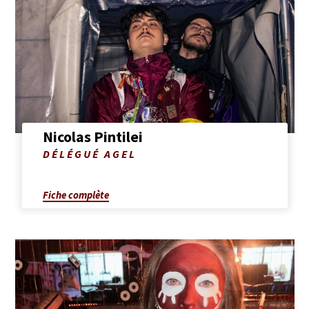
complète
de
Nicolas
Pintilei
Nicolas Pintilei
Photo
DÉLÉGUÉ AGEL
de
Nicolas
Pintilei
Fiche complète
Afficher
la
fiche
complète