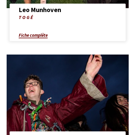
Leo Munhoven
Photo
TOGÉ
de
Leo
Munhoven
Fiche complète
Afficher
la
fiche
complète
de
Lucas
Pierlot