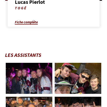
Lucas Pierlot
Photo
TOGÉ
de
Lucas
Pierlot
Fiche complète
LES ASSISTANTS
Photo
Photo
de
de