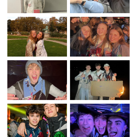
Photo
Photo
de
de
Louis
Alexandre
Leboutte
Leduc
Photo
Photo
de
de
Eva
Romane
Leroy
Lipcsei
Photo
Photo
de
de
Alexis
Julien
Locht
Louppe