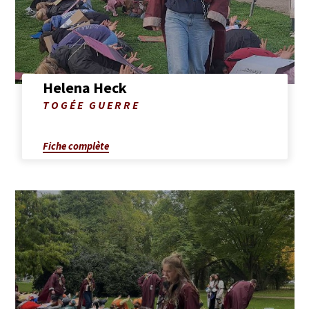
Heck
Helena Heck
Photo
TOGÉE GUERRE
de
Helena
Heck
Fiche complète
Afficher
la
fiche
complète
de
Alice
Calberg