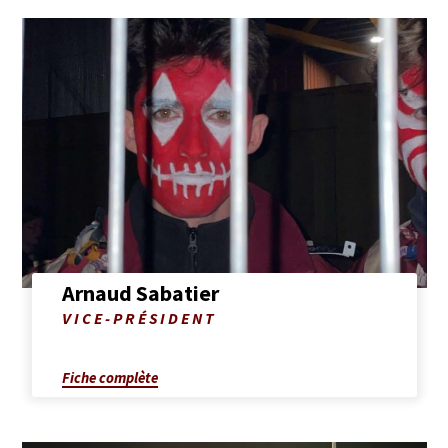
Afficher
la
fiche
complète
de
Arnaud
Sabatier
Arnaud Sabatier
Photo
VICE-PRÉSIDENT
de
Arnaud
Sabatier
Fiche complète