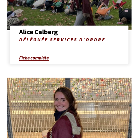
Alice Calberg
Photo
DÉLÉGUÉE SERVICES D'ORDRE
de
Alice
Calberg
Fiche complète
Afficher
la
fiche
complète
de
Suzanne
Dozin