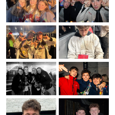
Mona
Cyril
Andernack
Ango
Photo
Photo
de
de
Elisabeth
Louis
Briffoz
Burnet
Photo
Photo
de
de
Eloïse
Samuele
Carrette
Cincinnato
Photo
Photo
de
de
Marie
Achille