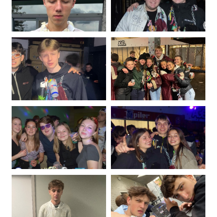
Collard
Defoy
Photo
Photo
de
de
Bastien
Robin
Delmotte
Fernandez
Photo
Photo
de
de
Edouard
Juliette
Flas
Genot
Photo
Photo
de
de
Louis
Thibaud
Jaumain
Krisp