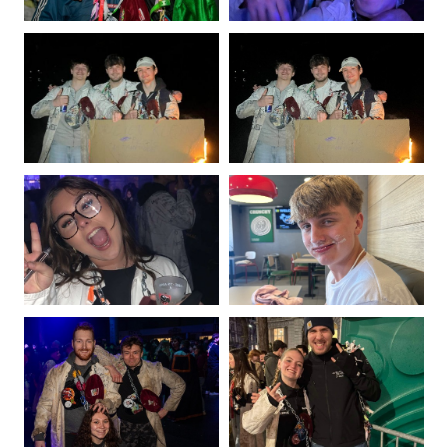
Photo
Photo
de
de
Loïc
Aymeric
Maréchal
Mouzon
Photo
Photo
de
de
Noah
Cyrus
Padilla
Raskin
Pajares
Photo
Photo
de
de
Lara
Louis
Rasquinet
Renkin