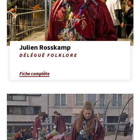
Julien
Rosskamp
Julien Rosskamp
Photo
DÉLÉGUÉ FOLKLORE
de
Julien
Rosskamp
Fiche complète
Afficher
la
fiche
complète
de
Helena