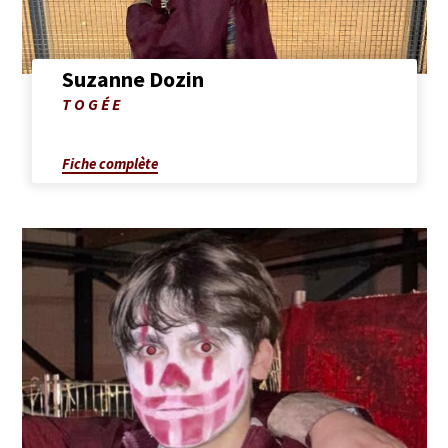
Suzanne Dozin
Photo
TOGÉE
de
Suzanne
Dozin
Fiche complète
Afficher
la
fiche
complète
de
Paul
Lhermitte