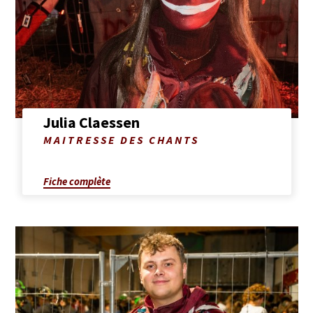
de
Julia
Claessen
Julia Claessen
Photo
MAITRESSE DES CHANTS
de
Julia
Claessen
Fiche complète
Afficher
la
fiche
complète
de